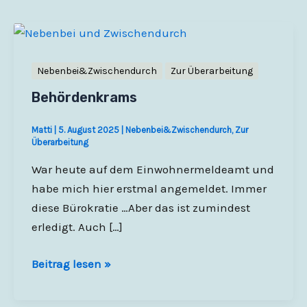
Nebenbei&Zwischendurch
Zur Überarbeitung
Behördenkrams
Matti
|
5. August 2025
|
Nebenbei&Zwischendurch
,
Zur
Überarbeitung
War heute auf dem Einwohnermeldeamt und
habe mich hier erstmal angemeldet. Immer
diese Bürokratie …Aber das ist zumindest
erledigt. Auch […]
Behördenkrams
Beitrag lesen »