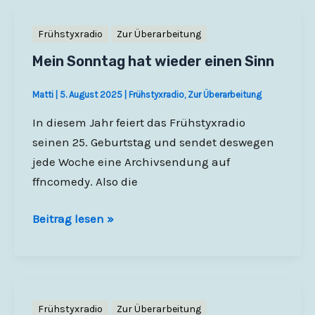
Frühstyxradio
Zur Überarbeitung
Mein Sonntag hat wieder einen Sinn
Matti
|
5. August 2025
|
Frühstyxradio
,
Zur Überarbeitung
In diesem Jahr feiert das Frühstyxradio
seinen 25. Geburtstag und sendet deswegen
jede Woche eine Archivsendung auf
ffncomedy. Also die
Mein
Beitrag lesen »
Sonntag
hat
wieder
einen
Frühstyxradio
Zur Überarbeitung