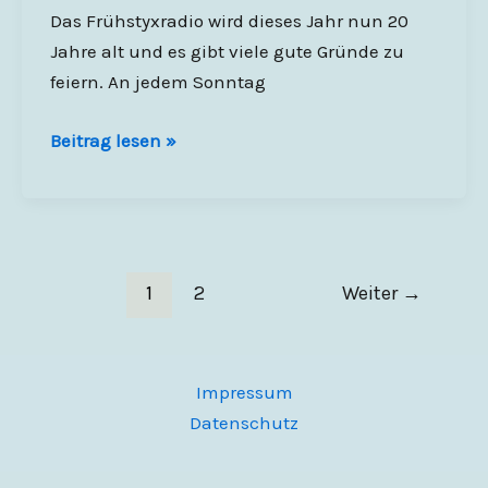
Das Frühstyxradio wird dieses Jahr nun 20
Jahre alt und es gibt viele gute Gründe zu
feiern. An jedem Sonntag
It
Beitrag lesen »
´s
Kulttime
1
2
Weiter
→
Impressum
Datenschutz