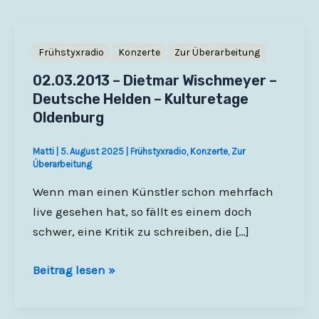
Frühstyxradio
Konzerte
Zur Überarbeitung
02.03.2013 – Dietmar Wischmeyer –
Deutsche Helden – Kulturetage
Oldenburg
Matti
|
5. August 2025
|
Frühstyxradio
,
Konzerte
,
Zur
Überarbeitung
Wenn man einen Künstler schon mehrfach
live gesehen hat, so fällt es einem doch
schwer, eine Kritik zu schreiben, die […]
02.03.2013
Beitrag lesen »
–
Dietmar