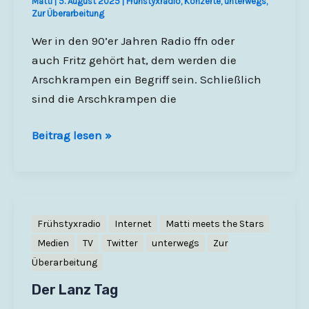
Matti
|
5. August 2025
|
Frühstyxradio
,
Konzerte
,
unterwegs
,
Zur Überarbeitung
Wer in den 90’er Jahren Radio ffn oder
auch Fritz gehört hat, dem werden die
Arschkrampen ein Begriff sein. Schließlich
sind die Arschkrampen die
Arschkrampen
Beitrag lesen »
–
War
mir
schlecht
Frühstyxradio
Internet
Matti meets the Stars
–
Medien
TV
Twitter
unterwegs
Zur
Nienburg
Überarbeitung
–
Der Lanz Tag
Theater
auf