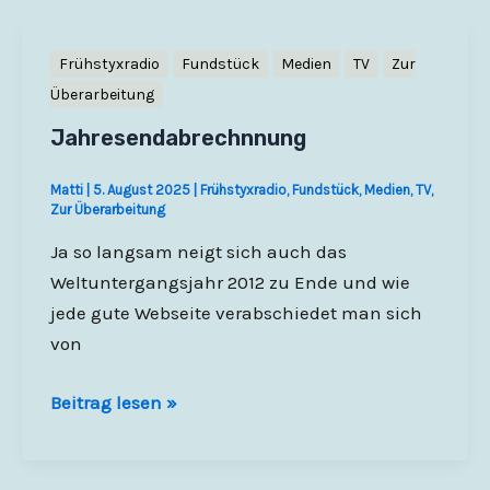
Wischmeyer
–
Frühstyxradio
Fundstück
Medien
TV
Zur
Deutsche
Überarbeitung
Helden
Jahresendabrechnnung
–
Kulturetage
Matti
|
5. August 2025
|
Frühstyxradio
,
Fundstück
,
Medien
,
TV
,
Oldenburg
Zur Überarbeitung
Ja so langsam neigt sich auch das
Weltuntergangsjahr 2012 zu Ende und wie
jede gute Webseite verabschiedet man sich
von
Jahresendabrechnnung
Beitrag lesen »