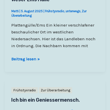
Matti
|
5. August 2025
|
Frühstyxradio
,
unterwegs
,
Zur
Überarbeitung
Plattengülle/Ems Ein kleiner verschlafener
beschaulicher Ort im westlichen
Niedersachsen. Hier ist das Landleben noch
in Ordnung. Die Nachbarn kommen mit
22.02.2012
Beitrag lesen »
–
Frieda
und
Anneliese
Frühstyxradio
Zur Überarbeitung
–
Ich bin ein Geniessermensch.
Das
letzte