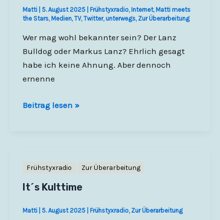
Matti
|
5. August 2025
|
Frühstyxradio
,
Internet
,
Matti meets
dem
the Stars
,
Medien
,
TV
,
Twitter
,
unterwegs
,
Zur Überarbeitung
Hornwerk
Wer mag wohl bekannter sein? Der Lanz
–
Bulldog oder Markus Lanz? Ehrlich gesagt
19./20.
habe ich keine Ahnung. Aber dennoch
November
ernenne
2010
Der
Beitrag lesen »
Lanz
Tag
Frühstyxradio
Zur Überarbeitung
It´s Kulttime
Matti
|
5. August 2025
|
Frühstyxradio
,
Zur Überarbeitung