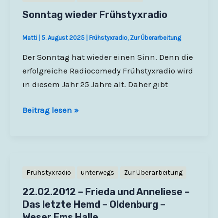
Sinn
Sonntag wieder Frühstyxradio
Matti
|
5. August 2025
|
Frühstyxradio
,
Zur Überarbeitung
Der Sonntag hat wieder einen Sinn. Denn die
erfolgreiche Radiocomedy Frühstyxradio wird
in diesem Jahr 25 Jahre alt. Daher gibt
Sonntag
Beitrag lesen »
wieder
Frühstyxradio
Frühstyxradio
unterwegs
Zur Überarbeitung
22.02.2012 – Frieda und Anneliese –
Das letzte Hemd – Oldenburg –
Weser Ems Halle