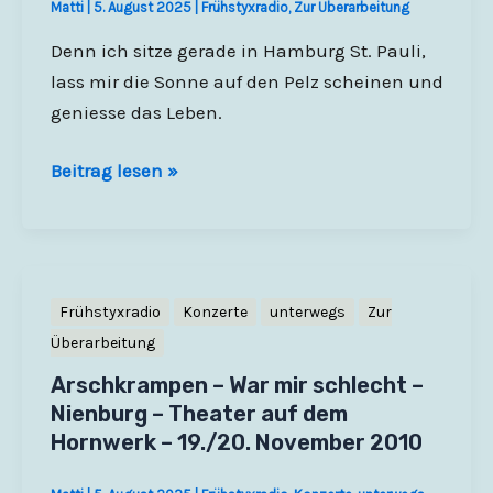
Matti
|
5. August 2025
|
Frühstyxradio
,
Zur Überarbeitung
Hemd
–
Denn ich sitze gerade in Hamburg St. Pauli,
Oldenburg
lass mir die Sonne auf den Pelz scheinen und
–
geniesse das Leben.
Weser
Ich
Ems
Beitrag lesen »
bin
Halle
ein
Geniessermensch.
Frühstyxradio
Konzerte
unterwegs
Zur
Überarbeitung
Arschkrampen – War mir schlecht –
Nienburg – Theater auf dem
Hornwerk – 19./20. November 2010