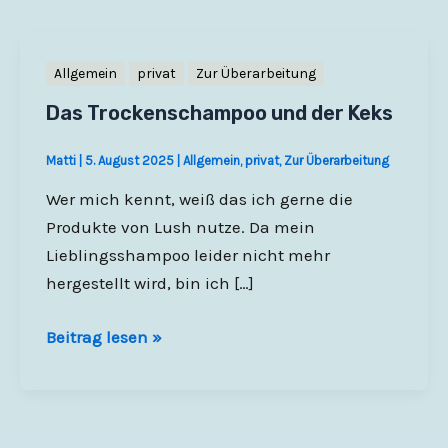
Allgemein
privat
Zur Überarbeitung
Das Trockenschampoo und der Keks
Matti
|
5. August 2025
|
Allgemein
,
privat
,
Zur Überarbeitung
Wer mich kennt, weiß das ich gerne die
Produkte von Lush nutze. Da mein
Lieblingsshampoo leider nicht mehr
hergestellt wird, bin ich […]
Das
Beitrag lesen »
Trockenschampoo
und
der
Keks