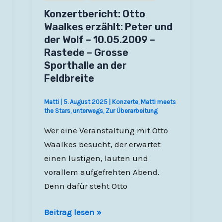
Konzertbericht: Otto
Waalkes erzählt: Peter und
der Wolf – 10.05.2009 –
Rastede – Grosse
Sporthalle an der
Feldbreite
Matti
|
5. August 2025
|
Konzerte
,
Matti meets
the Stars
,
unterwegs
,
Zur Überarbeitung
Wer eine Veranstaltung mit Otto
Waalkes besucht, der erwartet
einen lustigen, lauten und
vorallem aufgefrehten Abend.
Denn dafür steht Otto
Konzertbericht:
Beitrag lesen »