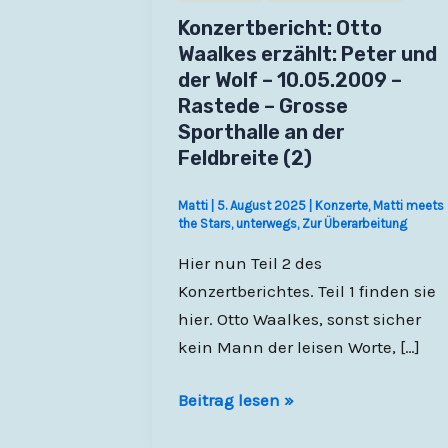
Konzertbericht: Otto
Waalkes erzählt: Peter und
der Wolf – 10.05.2009 –
Rastede – Grosse
Sporthalle an der
Feldbreite (2)
Matti
|
5. August 2025
|
Konzerte
,
Matti meets
the Stars
,
unterwegs
,
Zur Überarbeitung
Hier nun Teil 2 des
Konzertberichtes. Teil 1 finden sie
hier. Otto Waalkes, sonst sicher
kein Mann der leisen Worte, […]
Konzertbericht:
Beitrag lesen »
Otto