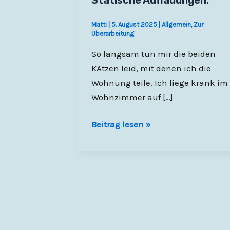
Statische Aufladungen.
Matti
|
5. August 2025
|
Allgemein
,
Zur
Überarbeitung
So langsam tun mir die beiden
KAtzen leid, mit denen ich die
Wohnung teile. Ich liege krank im
Wohnzimmer auf […]
Statische
Beitrag lesen »
Aufladungen.