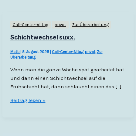
Call-Center-Alltag
privat
Zur Überarbeitung
Schichtwechsel suxx.
Matti
|
5. August 2025
|
Call-Center-Alltag
,
privat
,
Zur
Überarbeitung
Wenn man die ganze Woche spät gearbeitet hat
und dann einen Schichtwechsel auf die
Frühschicht hat, dann schlaucht einen das […]
Schichtwechsel
Beitrag lesen »
suxx.