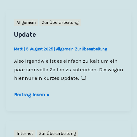
Allgemein
Zur Überarbeitung
Update
Matti
|
5. August 2025
|
Allgemein
,
Zur Überarbeitung
Also irgendwie ist es einfach zu kalt um ein
paar sinnvolle Zeilen zu schreiben. Deswegen
hier nur ein kurzes Update. […]
Update
Beitrag lesen »
Internet
Zur Überarbeitung