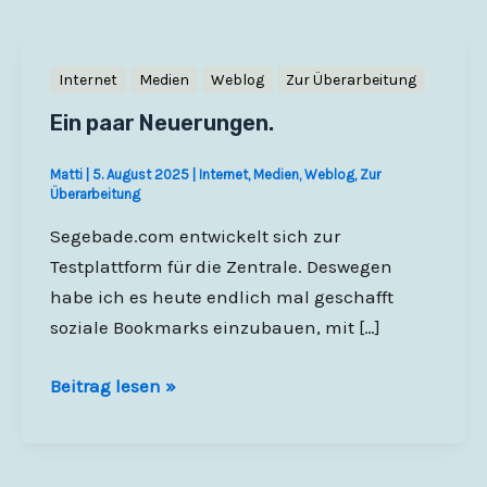
Internet
Medien
Weblog
Zur Überarbeitung
Ein paar Neuerungen.
Matti
|
5. August 2025
|
Internet
,
Medien
,
Weblog
,
Zur
Überarbeitung
Segebade.com entwickelt sich zur
Testplattform für die Zentrale. Deswegen
habe ich es heute endlich mal geschafft
soziale Bookmarks einzubauen, mit […]
Ein
Beitrag lesen »
paar
Neuerungen.