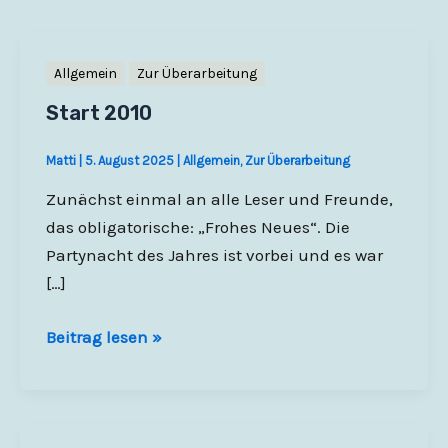
Allgemein
Zur Überarbeitung
Start 2010
Matti
|
5. August 2025
|
Allgemein
,
Zur Überarbeitung
Zunächst einmal an alle Leser und Freunde,
das obligatorische: „Frohes Neues“. Die
Partynacht des Jahres ist vorbei und es war
[…]
Start
Beitrag lesen »
2010