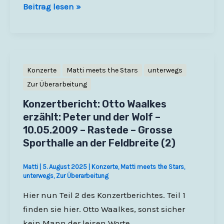
Konzertbericht:
Beitrag lesen »
Otto
Waalkes
erzählt:
Peter
Konzerte
Matti meets the Stars
unterwegs
und
Zur Überarbeitung
der
Konzertbericht: Otto Waalkes
Wolf
erzählt: Peter und der Wolf –
–
10.05.2009 – Rastede – Grosse
10.05.2009
Sporthalle an der Feldbreite (2)
–
Rastede
Matti
|
5. August 2025
|
Konzerte
,
Matti meets the Stars
,
–
unterwegs
,
Zur Überarbeitung
Grosse
Hier nun Teil 2 des Konzertberichtes. Teil 1
Sporthalle
finden sie hier. Otto Waalkes, sonst sicher
an
kein Mann der leisen Worte,