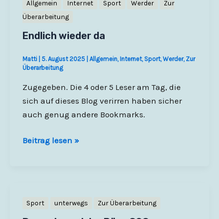
Allgemein
Internet
Sport
Werder
Zur
Überarbeitung
Endlich wieder da
Matti
|
5. August 2025
|
Allgemein
,
Internet
,
Sport
,
Werder
,
Zur
Überarbeitung
Zugegeben. Die 4 oder 5 Leser am Tag, die
sich auf dieses Blog verirren haben sicher
auch genug andere Bookmarks.
Endlich
Beitrag lesen »
wieder
da
Sport
unterwegs
Zur Überarbeitung