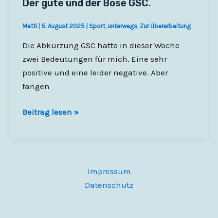
Der gute und der Böse GSC.
Matti
|
5. August 2025
|
Sport
,
unterwegs
,
Zur Überarbeitung
Die Abkürzung GSC hatte in dieser Woche
zwei Bedeutungen für mich. Eine sehr
positive und eine leider negative. Aber
fangen
Der
Beitrag lesen »
gute
und
der
Böse
Impressum
GSC.
Datenschutz