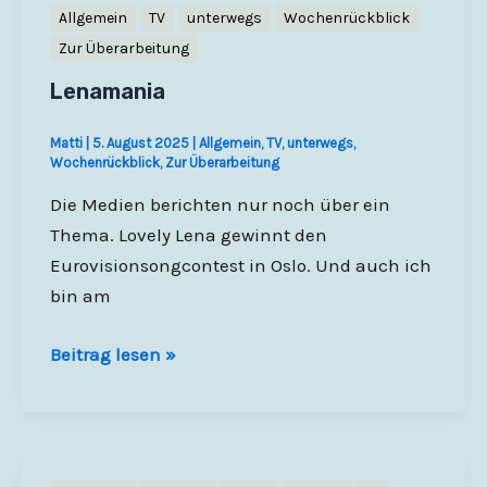
Allgemein
TV
unterwegs
Wochenrückblick
Zur Überarbeitung
Lenamania
Matti
|
5. August 2025
|
Allgemein
,
TV
,
unterwegs
,
Wochenrückblick
,
Zur Überarbeitung
Die Medien berichten nur noch über ein
Thema. Lovely Lena gewinnt den
Eurovisionsongcontest in Oslo. Und auch ich
bin am
Lenamania
Beitrag lesen »