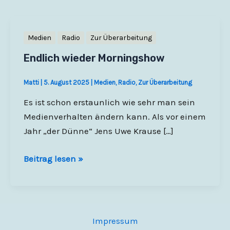
Medien
Radio
Zur Überarbeitung
Endlich wieder Morningshow
Matti
|
5. August 2025
|
Medien
,
Radio
,
Zur Überarbeitung
Es ist schon erstaunlich wie sehr man sein
Medienverhalten ändern kann. Als vor einem
Jahr „der Dünne“ Jens Uwe Krause […]
Endlich
Beitrag lesen »
wieder
Morningshow
Impressum