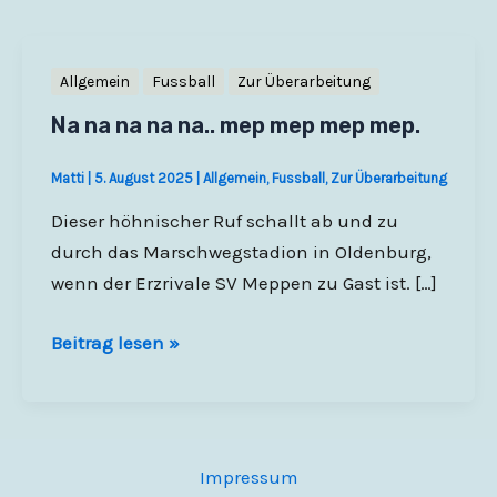
Allgemein
Fussball
Zur Überarbeitung
Na na na na na.. mep mep mep mep.
Matti
|
5. August 2025
|
Allgemein
,
Fussball
,
Zur Überarbeitung
Dieser höhnischer Ruf schallt ab und zu
durch das Marschwegstadion in Oldenburg,
wenn der Erzrivale SV Meppen zu Gast ist. […]
Na
Beitrag lesen »
na
na
na
na..
Impressum
mep