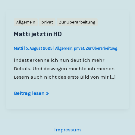
Allgemein
privat
Zur Überarbeitung
Matti jetzt in HD
Matti
|
5. August 2025
|
Allgemein
,
privat
,
Zur Überarbeitung
indest erkenne ich nun deutlich mehr
Details. Und deswegen möchte ich meinen
Lesern auch nicht das erste Bild von mir […]
Matti
Beitrag lesen »
jetzt
in
HD
Impressum