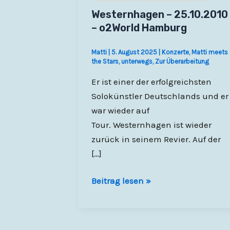
Westernhagen – 25.10.2010
– o2World Hamburg
Matti
|
5. August 2025
|
Konzerte
,
Matti meets
the Stars
,
unterwegs
,
Zur Überarbeitung
Er ist einer der erfolgreichsten
Solokünstler Deutschlands und er
war wieder auf
Tour. Westernhagen ist wieder
zurück in seinem Revier. Auf der
[…]
Westernhagen
Beitrag lesen »
–
25.10.2010
–