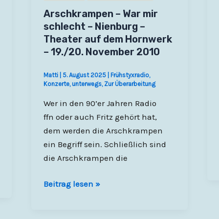
Arschkrampen – War mir
schlecht – Nienburg –
Theater auf dem Hornwerk
– 19./20. November 2010
Matti
|
5. August 2025
|
Frühstyxradio
,
Konzerte
,
unterwegs
,
Zur Überarbeitung
Wer in den 90’er Jahren Radio
ffn oder auch Fritz gehört hat,
dem werden die Arschkrampen
ein Begriff sein. Schließlich sind
die Arschkrampen die
Arschkrampen
Beitrag lesen »
–
War