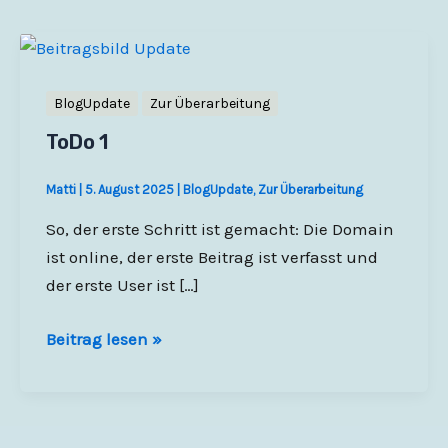
BlogUpdate
Zur Überarbeitung
ToDo 1
Matti
|
5. August 2025
|
BlogUpdate
,
Zur Überarbeitung
So, der erste Schritt ist gemacht: Die Domain
ist online, der erste Beitrag ist verfasst und
der erste User ist […]
ToDo
Beitrag lesen »
1