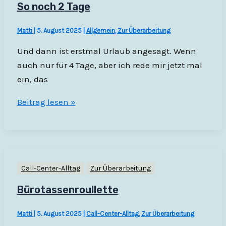
nicht
So noch 2 Tage
mehr
Matti
|
5. August 2025
|
Allgemein
,
Zur Überarbeitung
Und dann ist erstmal Urlaub angesagt. Wenn
auch nur für 4 Tage, aber ich rede mir jetzt mal
ein, das
So
Beitrag lesen »
noch
2
Tage
Call-Center-Alltag
Zur Überarbeitung
Bürotassenroullette
Matti
|
5. August 2025
|
Call-Center-Alltag
,
Zur Überarbeitung