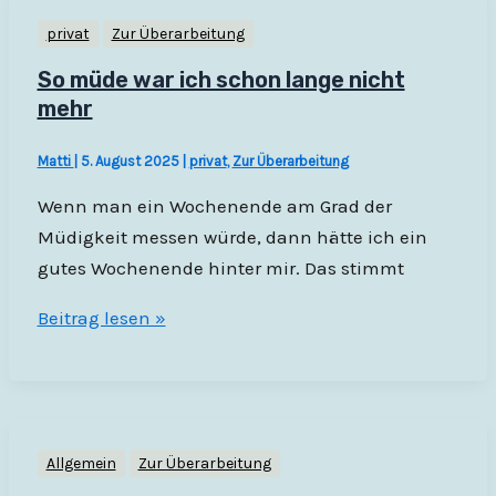
privat
Zur Überarbeitung
So müde war ich schon lange nicht
mehr
Matti
|
5. August 2025
|
privat
,
Zur Überarbeitung
Wenn man ein Wochenende am Grad der
Müdigkeit messen würde, dann hätte ich ein
gutes Wochenende hinter mir. Das stimmt
So
Beitrag lesen »
müde
war
ich
schon
Allgemein
Zur Überarbeitung
lange