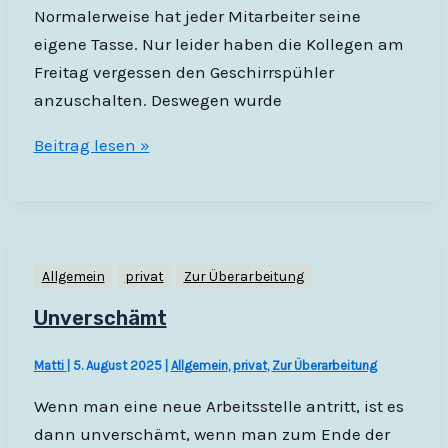
Normalerweise hat jeder Mitarbeiter seine
eigene Tasse. Nur leider haben die Kollegen am
Freitag vergessen den Geschirrspühler
anzuschalten. Deswegen wurde
Bürotassenroullette
Beitrag lesen »
Allgemein
privat
Zur Überarbeitung
Unverschämt
Matti
|
5. August 2025
|
Allgemein
,
privat
,
Zur Überarbeitung
Wenn man eine neue Arbeitsstelle antritt, ist es
dann unverschämt, wenn man zum Ende der