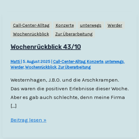
Call-Center-Alltag
Konzerte
unterwegs
Werder
Wochenrückblick
Zur Überarbeitung
Wochenrückblick 43/10
Matti
|
5. August 2025
|
Call-Center-Alltag
,
Konzerte
,
unterwegs
,
Werder
,
Wochenrückblick
,
Zur Überarbeitung
Westernhagen, J.B.O. und die Arschkrampen.
Das waren die positiven Erlebnisse dieser Woche.
Aber es gab auch schlechte, denn meine Firma
[…]
Wochenrückblick
Beitrag lesen »
43/10