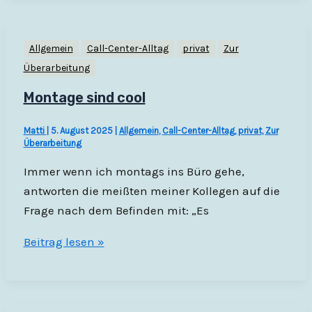
Allgemein
Call-Center-Alltag
privat
Zur
Überarbeitung
Montage sind cool
Matti
|
5. August 2025
|
Allgemein
,
Call-Center-Alltag
,
privat
,
Zur
Überarbeitung
Immer wenn ich montags ins Büro gehe,
antworten die meißten meiner Kollegen auf die
Frage nach dem Befinden mit: „Es
Montage
Beitrag lesen »
sind
cool