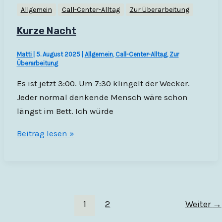
Allgemein
Call-Center-Alltag
Zur Überarbeitung
Kurze Nacht
Matti
|
5. August 2025
|
Allgemein
,
Call-Center-Alltag
,
Zur
Überarbeitung
Es ist jetzt 3:00. Um 7:30 klingelt der Wecker.
Jeder normal denkende Mensch wäre schon
längst im Bett. Ich würde
Kurze
Beitrag lesen »
Nacht
1
2
Weiter
→