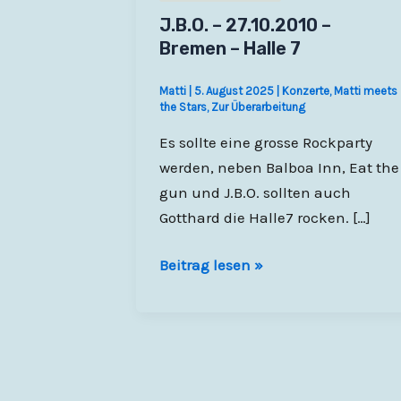
J.B.O. – 27.10.2010 –
Bremen – Halle 7
Matti
|
5. August 2025
|
Konzerte
,
Matti meets
the Stars
,
Zur Überarbeitung
Es sollte eine grosse Rockparty
werden, neben Balboa Inn, Eat the
gun und J.B.O. sollten auch
Gotthard die Halle7 rocken. […]
J.B.O.
Beitrag lesen »
–
27.10.2010
–
Bremen
–