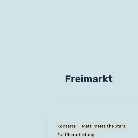
Zum
Inhalt
springen
Freimarkt
Konzerte
Matti meets the Stars
Zur Überarbeitung