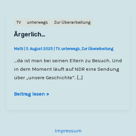
TV
unterwegs
Zur Überarbeitung
Ärgerlich…
Matti
|
5. August 2025
|
TV
,
unterwegs
,
Zur Überarbeitung
…da ist man bei seinen Eltern zu Besuch. Und
in dem Moment läuft auf NDR eine Sendung
über „unsere Geschichte“. […]
Ärgerlich…
Beitrag lesen »
Impressum