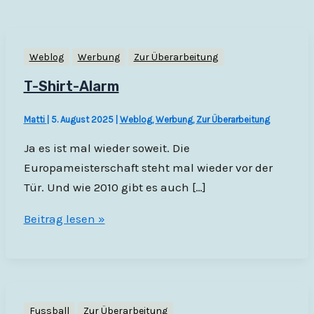
Weblog
Werbung
Zur Überarbeitung
T-Shirt-Alarm
Matti
|
5. August 2025
|
Weblog
,
Werbung
,
Zur Überarbeitung
Ja es ist mal wieder soweit. Die
Europameisterschaft steht mal wieder vor der
Tür. Und wie 2010 gibt es auch […]
T-
Beitrag lesen »
Shirt-
Alarm
Fussball
Zur Überarbeitung