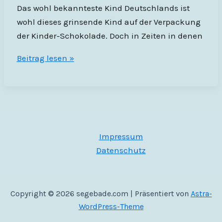
Das wohl bekannteste Kind Deutschlands ist
wohl dieses grinsende Kind auf der Verpackung
der Kinder-Schokolade. Doch in Zeiten in denen
Flüchtlinge
Beitrag lesen »
auf
Kinder
Schokolade?
Oder
warum
Impressum
sich
Datenschutz
PEGIDA
mal
wieder
Copyright © 2026 segebade.com | Präsentiert von
Astra-
blamiert.
WordPress-Theme