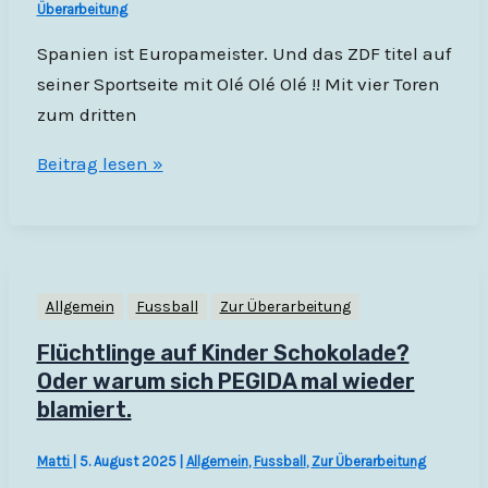
Überarbeitung
Spanien ist Europameister. Und das ZDF titel auf
seiner Sportseite mit Olé Olé Olé !! Mit vier Toren
zum dritten
Wie
Beitrag lesen »
meine
Überschrift
zum
ZDF
Allgemein
Fussball
Zur Überarbeitung
kam.
Flüchtlinge auf Kinder Schokolade?
Oder warum sich PEGIDA mal wieder
blamiert.
Matti
|
5. August 2025
|
Allgemein
,
Fussball
,
Zur Überarbeitung