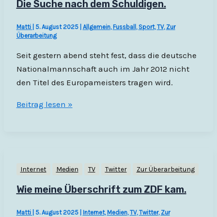
Die Suche nach dem Schuldigen.
Matti
|
5. August 2025
|
Allgemein
,
Fussball
,
Sport
,
TV
,
Zur
Überarbeitung
Seit gestern abend steht fest, dass die deutsche
Nationalmannschaft auch im Jahr 2012 nicht
den Titel des Europameisters tragen wird.
Die
Beitrag lesen »
Suche
nach
dem
Schuldigen.
Internet
Medien
TV
Twitter
Zur Überarbeitung
Wie meine Überschrift zum ZDF kam.
Matti
|
5. August 2025
|
Internet
,
Medien
,
TV
,
Twitter
,
Zur