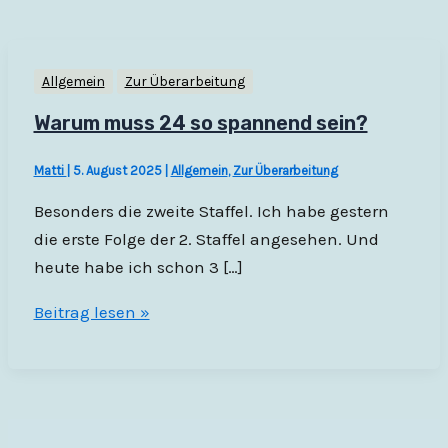
Allgemein
Zur Überarbeitung
Warum muss 24 so spannend sein?
Matti
|
5. August 2025
|
Allgemein
,
Zur Überarbeitung
Besonders die zweite Staffel. Ich habe gestern
die erste Folge der 2. Staffel angesehen. Und
heute habe ich schon 3 […]
Warum
Beitrag lesen »
muss
24
so
spannend