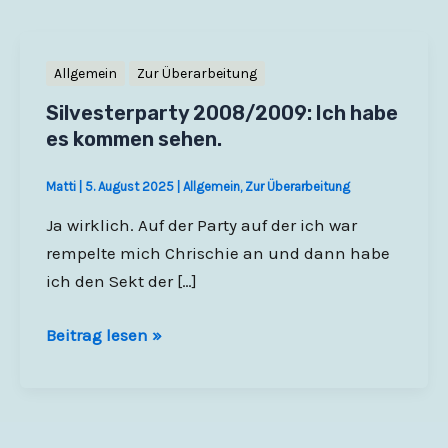
Allgemein
Zur Überarbeitung
Silvesterparty 2008/2009: Ich habe
es kommen sehen.
Matti
|
5. August 2025
|
Allgemein
,
Zur Überarbeitung
Ja wirklich. Auf der Party auf der ich war
rempelte mich Chrischie an und dann habe
ich den Sekt der […]
Silvesterparty
Beitrag lesen »
2008/2009:
Ich
habe
es