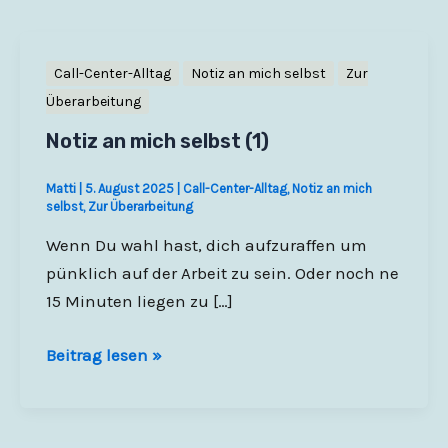
Call-Center-Alltag
Notiz an mich selbst
Zur
Überarbeitung
Notiz an mich selbst (1)
Matti
|
5. August 2025
|
Call-Center-Alltag
,
Notiz an mich
selbst
,
Zur Überarbeitung
Wenn Du wahl hast, dich aufzuraffen um
pünklich auf der Arbeit zu sein. Oder noch ne
15 Minuten liegen zu […]
Notiz
Beitrag lesen »
an
mich
selbst