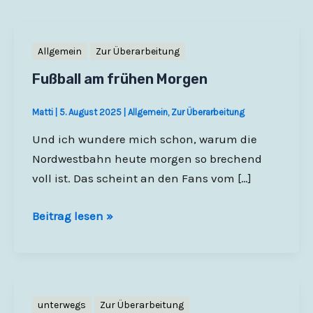
Allgemein
Zur Überarbeitung
Fußball am frühen Morgen
Matti
|
5. August 2025
|
Allgemein
,
Zur Überarbeitung
Und ich wundere mich schon, warum die
Nordwestbahn heute morgen so brechend
voll ist. Das scheint an den Fans vom […]
Fußball
Beitrag lesen »
am
frühen
Morgen
unterwegs
Zur Überarbeitung