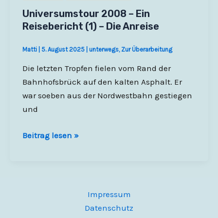
Universumstour 2008 – Ein
Reisebericht (1) – Die Anreise
Matti
|
5. August 2025
|
unterwegs
,
Zur Überarbeitung
Die letzten Tropfen fielen vom Rand der
Bahnhofsbrück auf den kalten Asphalt. Er
war soeben aus der Nordwestbahn gestiegen
und
Universumstour
Beitrag lesen »
2008
–
Ein
Reisebericht
Impressum
(1)
Datenschutz
–