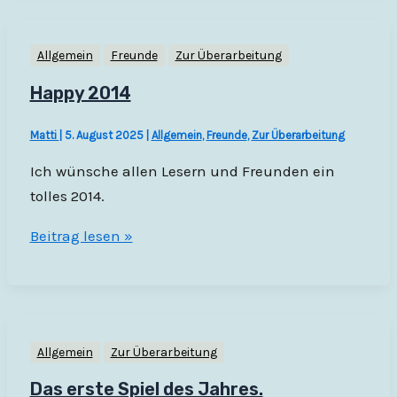
Allgemein
Freunde
Zur Überarbeitung
Happy 2014
Matti
|
5. August 2025
|
Allgemein
,
Freunde
,
Zur Überarbeitung
Ich wünsche allen Lesern und Freunden ein
tolles 2014.
Happy
Beitrag lesen »
2014
Allgemein
Zur Überarbeitung
Das erste Spiel des Jahres.