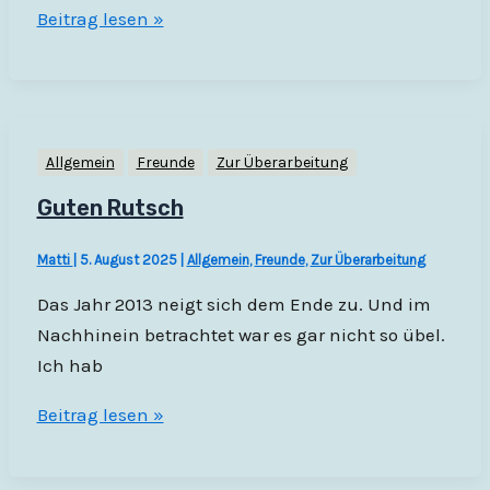
Weihnachten?
Beitrag lesen »
Ein
Erklärungsversuch
Allgemein
Freunde
Zur Überarbeitung
Guten Rutsch
Matti
|
5. August 2025
|
Allgemein
,
Freunde
,
Zur Überarbeitung
Das Jahr 2013 neigt sich dem Ende zu. Und im
Nachhinein betrachtet war es gar nicht so übel.
Ich hab
Guten
Beitrag lesen »
Rutsch