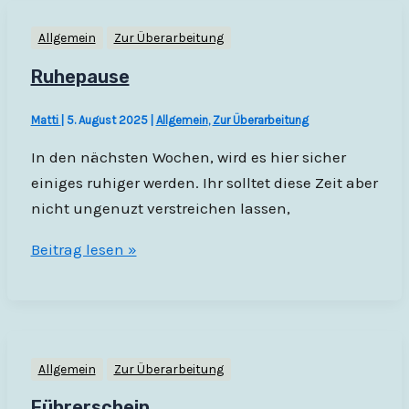
oder
Allgemein
Zur Überarbeitung
nein
Ruhepause
Matti
|
5. August 2025
|
Allgemein
,
Zur Überarbeitung
In den nächsten Wochen, wird es hier sicher
einiges ruhiger werden. Ihr solltet diese Zeit aber
nicht ungenuzt verstreichen lassen,
Ruhepause
Beitrag lesen »
Allgemein
Zur Überarbeitung
Führerschein