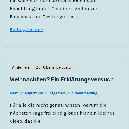
Ich weiß gar nicht ob dieser Blog noch
Beachtung findet. Gerade zu Zeiten von
Facebook und Twitter gibt es ja
Mal
Beitrag lesen »
wieder
ein
Lebenszeichen
Allgemein
Zur Überarbeitung
Weihnachten? Ein Erklärungsversuch
Matti
|
5. August 2025
|
Allgemein
,
Zur Überarbeitung
Für alle die nicht genau wissen, warum die
nächsten Tage frei sind gibt es hier ein kleines
Video, das die