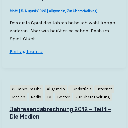
Matti
|
5. August 2025
|
Allgemein
,
Zur Überarbeitung
Das erste Spiel des Jahres habe ich wohl knapp
verloren. Aber wie heißt es so schön: Pech im
Spiel. Glück
Das
Beitrag lesen »
erste
Spiel
des
Jahres.
25 Jahre im Ohr
Allgemein
Fundstück
Internet
Medien
Radio
TV
Twitter
Zur Überarbeitung
Jahresendabrechnung 2012 – Teil 1 –
Die Medien