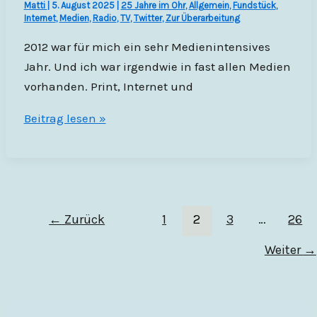
Matti
|
5. August 2025
|
25 Jahre im Ohr
,
Allgemein
,
Fundstück
,
Internet
,
Medien
,
Radio
,
TV
,
Twitter
,
Zur Überarbeitung
2012 war für mich ein sehr Medienintensives
Jahr. Und ich war irgendwie in fast allen Medien
vorhanden. Print, Internet und
Jahresendabrechnung
Beitrag lesen »
2012
–
Teil
1
–
←
Zurück
1
2
3
…
26
Die
Weiter
→
Medien