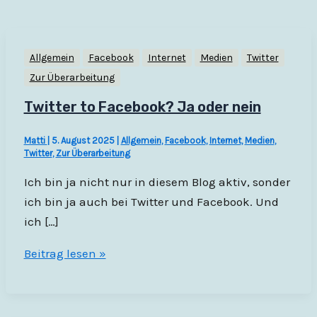
Allgemein
Facebook
Internet
Medien
Twitter
Zur Überarbeitung
Twitter to Facebook? Ja oder nein
Matti
|
5. August 2025
|
Allgemein
,
Facebook
,
Internet
,
Medien
,
Twitter
,
Zur Überarbeitung
Ich bin ja nicht nur in diesem Blog aktiv, sonder
ich bin ja auch bei Twitter und Facebook. Und
ich […]
Twitter
Beitrag lesen »
to
Facebook?
Ja