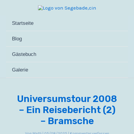
Zum
Inhalt
springen
Startseite
Blog
Gästebuch
Galerie
Universumstour 2008
– Ein Reisebericht (2)
– Bramsche
Von
Matti
|
05/08/2025
|
Kommentar verfassen