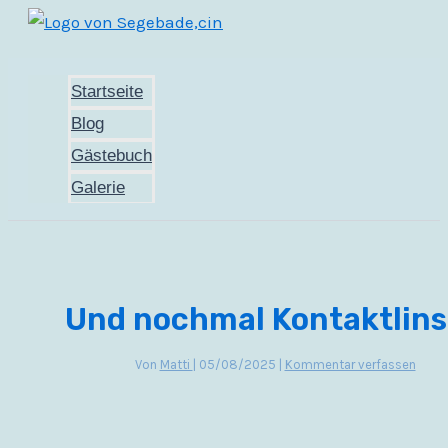
Zum
Inhalt
springen
Startseite
Blog
Gästebuch
Galerie
Und nochmal Kontaktlin
Von
Matti
|
05/08/2025
|
Kommentar verfassen