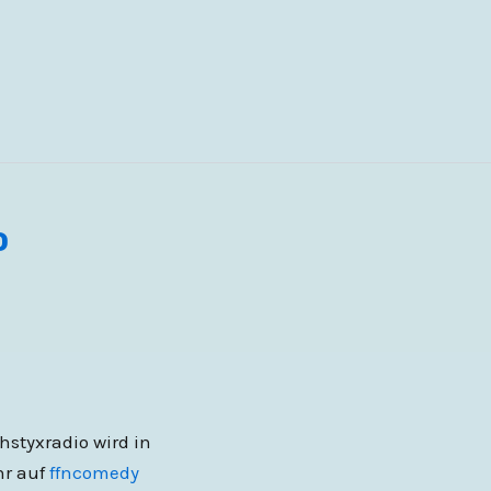
o
hstyxradio wird in
hr auf
ffncomedy