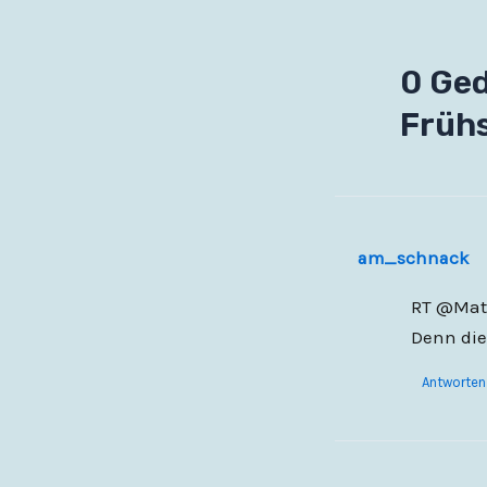
0 Ge
Frühs
am_schnack
RT @Matt
Denn die
Antworten