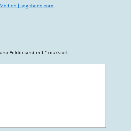
e Medien | segebade.com
iche Felder sind mit
*
markiert