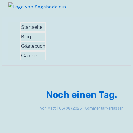
Zum
Inhalt
springen
Startseite
Blog
Gästebuch
Galerie
Noch einen Tag.
Von
Matti
|
05/08/2025
|
Kommentar verfassen