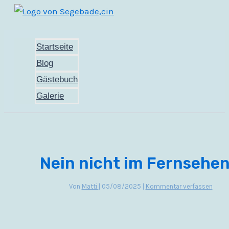
Zum
Inhalt
springen
Startseite
Blog
Gästebuch
Galerie
Nein nicht im Fernsehe
Von
Matti
|
05/08/2025
|
Kommentar verfassen