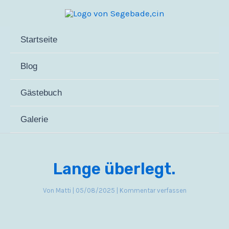
Zum
Inhalt
springen
Startseite
Blog
Gästebuch
Galerie
Lange überlegt.
Von
Matti
|
05/08/2025
|
Kommentar verfassen