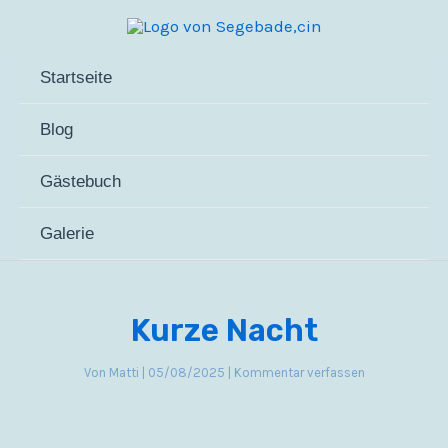
Zum
Inhalt
springen
Startseite
Blog
Gästebuch
Galerie
Kurze Nacht
Von
Matti
|
05/08/2025
|
Kommentar verfassen