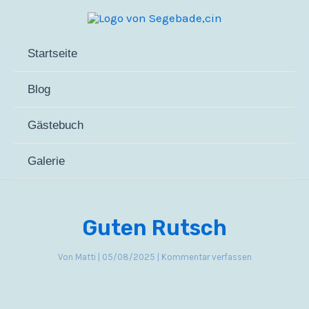
Zum
Inhalt
springen
Startseite
Blog
Gästebuch
Galerie
Guten Rutsch
Von
Matti
|
05/08/2025
|
Kommentar verfassen