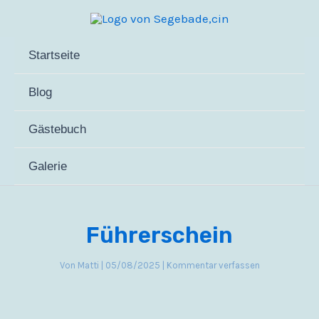
Zum
Inhalt
springen
Startseite
Blog
Gästebuch
Galerie
Führerschein
Von
Matti
|
05/08/2025
|
Kommentar verfassen