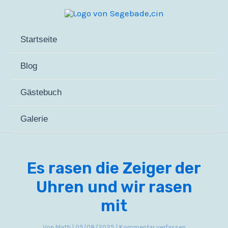
Zum
Inhalt
springen
Startseite
Blog
Gästebuch
Galerie
Es rasen die Zeiger der
Uhren und wir rasen
mit
Von
Matti
|
05/08/2025
|
Kommentar verfassen