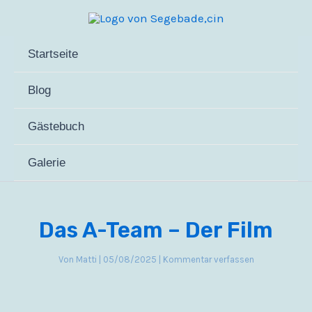
Zum
Inhalt
springen
Startseite
Blog
Gästebuch
Galerie
Das A-Team – Der Film
Von
Matti
|
05/08/2025
|
Kommentar verfassen