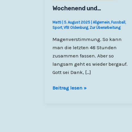
Wochenend und…
Matti
|
5. August 2025
|
Allgemein
,
Fussball
,
Sport
,
VfB Oldenburg
,
Zur Überarbeitung
Magenverstimmung. So kann
man die letzten 48 Stunden
zusammen fassen. Aber so
langsam geht es wieder bergauf.
Gott sei Dank, […]
Wochenend
Beitrag lesen »
und…