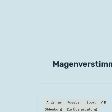
Zum
Inhalt
springen
Magenverstim
Allgemein
Fussball
Sport
VfB
Oldenburg
Zur Überarbeitung